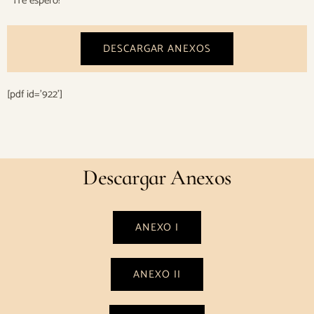
¡Te espero!
DESCARGAR ANEXOS
[pdf id='922']
Descargar Anexos
ANEXO I
ANEXO II